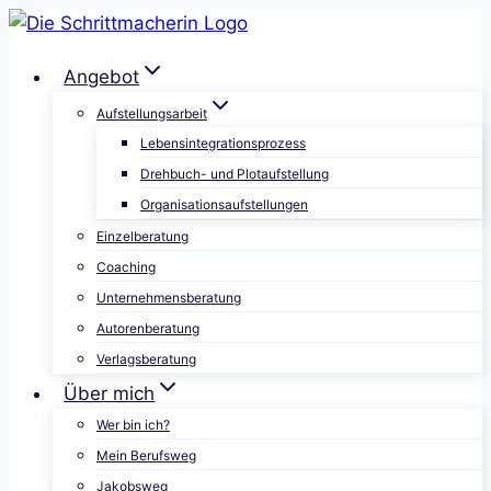
Zum
Inhalt
Angebot
springen
Aufstellungsarbeit
Lebensintegrationsprozess
Drehbuch- und Plotaufstellung
Organisationsaufstellungen
Einzelberatung
Coaching
Unternehmensberatung
Autorenberatung
Verlagsberatung
Über mich
Wer bin ich?
Mein Berufsweg
Jakobsweg