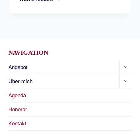
ODER
DIE
LIEBE
ZUM
LEBEN
ANSTIFTEN
NAVIGATION
Unterm
Angebot
umscha
Unterm
Über mich
umscha
Agenda
Honorar
Kontakt