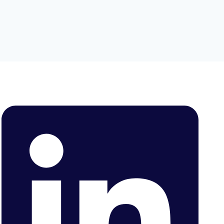
enü
lten
enü
lten