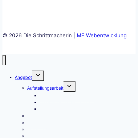
© 2026 Die Schrittmacherin |
MF Webentwicklung
Untermenü
Angebot
umschalten
Untermenü
Aufstellungsarbeit
umschalten
Lebensintegrationsprozess
Drehbuch- und Plotaufstellung
Organisationsaufstellungen
Einzelberatung
Coaching
Unternehmensberatung
Autorenberatung