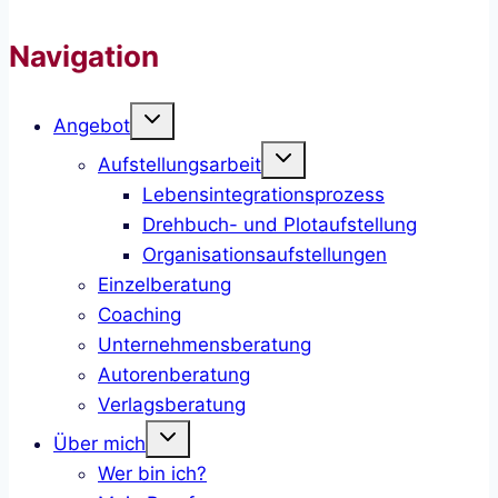
Navigation
Untermenü
Angebot
umschalten
Untermenü
Aufstellungsarbeit
umschalten
Lebensintegrationsprozess
Drehbuch- und Plotaufstellung
Organisationsaufstellungen
Einzelberatung
Coaching
Unternehmensberatung
Autorenberatung
Verlagsberatung
Untermenü
Über mich
umschalten
Wer bin ich?