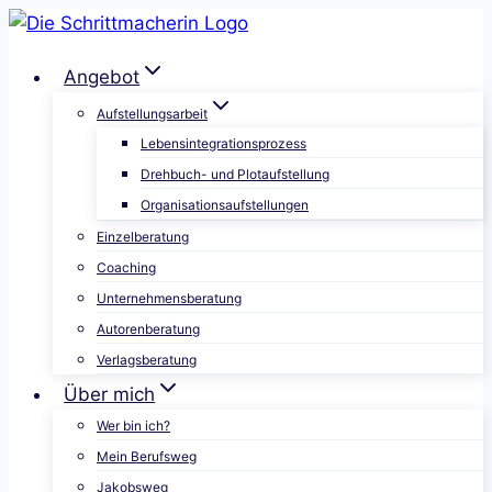
Zum
Inhalt
Angebot
springen
Aufstellungsarbeit
Lebensintegrationsprozess
Drehbuch- und Plotaufstellung
Organisationsaufstellungen
Einzelberatung
Coaching
Unternehmensberatung
Autorenberatung
Verlagsberatung
Über mich
Wer bin ich?
Mein Berufsweg
Jakobsweg